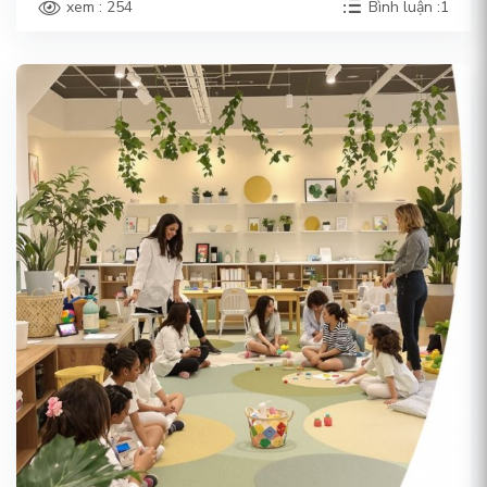
xem : 254
Bình luận :1